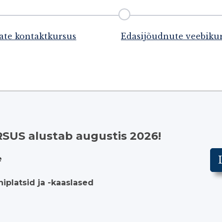
ate kontaktkursus
Edasijõudnute veebiku
US alustab augustis 2026!
e
iplatsid ja -kaaslased