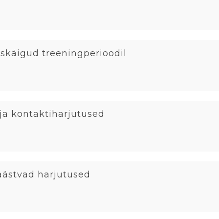
uskäigud treeningperioodil
 ja kontaktiharjutused
päästvad harjutused