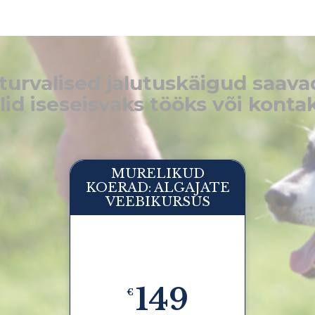
urvalised jalutuskäigud saavad
id iseseisvaks tööks või konta
MURELIKUD
KOERAD: ALGAJATE
VEEBIKURSUS
149
€