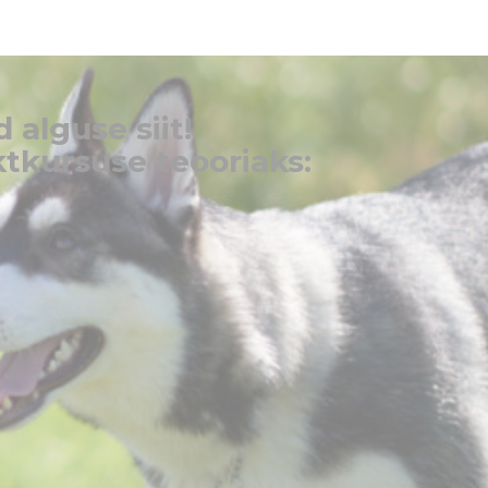
 alguse siit!
ktkursuse teooriaks: