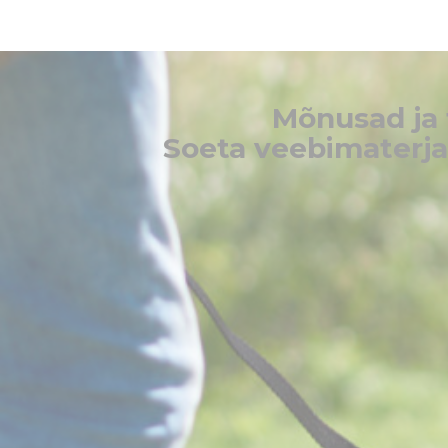
Mõnusad ja t
Soeta veebimaterjal