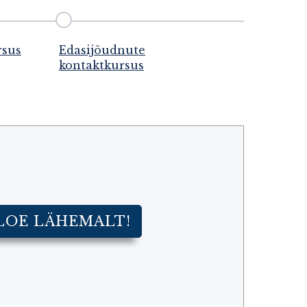
rsus
Edasijõudnute
kontaktkursus
LOE LÄHEMALT!