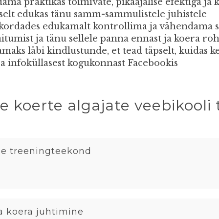
a praktikas toimivate, pikaajalise efektiga ja 
iselt edukas tänu samm-sammulistele juhistele
kordades edukamalt kontrollima ja vähendama see
tumist ja tänu sellele panna ennast ja koera 
ks läbi kindlustunde, et tead täpselt, kuidas k
ja infoküllasest kogukonnast Facebookis
e koerte algajate veebikool
eie treeningteekond
ja koera juhtimine