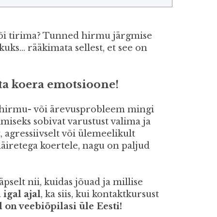
või tirima? Tunned hirmu järgmise
uks... rääkimata sellest, et see on
ta koera emotsioone!
 hirmu- või ärevusprobleem mingi
miseks sobivat varustust valima ja
, agressiivselt või ülemeelikult
äiretega koertele, nagu on paljud
äpselt nii, kuidas jõuad ja millise
igal ajal
, ka siis, kui kontaktkursust
 on veebiõpilasi üle Eesti!