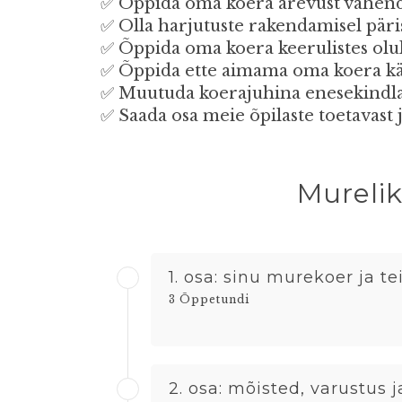
✅ Õppida oma koera ärevust vähendam
✅ Olla harjutuste rakendamisel pär
✅ Õppida oma koera keerulistes olu
✅ Õppida ette aimama oma koera käi
✅ Muutuda koerajuhina enesekindlama
✅ Saada osa meie õpilaste toetavast 
Murelik
1. osa: sinu murekoer ja t
3 Õppetundi
2. osa: mõisted, varustus 