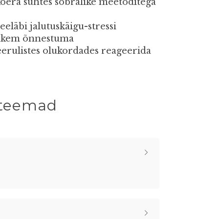
koera suhtes sõbralike meetoditega
läbi jalutuskäigu-stressi
rohkem õnnestuma
eerulistes olukordades reageerida
i teemad