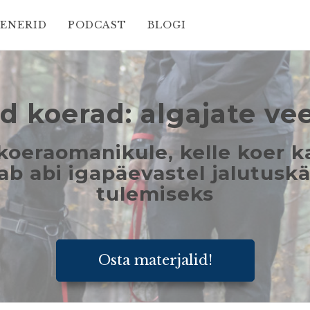
EENERID
PODCAST
BLOGI
d koerad: algajate ve
oeraomanikule, kelle koer k
jab abi igapäevastel jalutusk
tulemiseks
Osta materjalid!