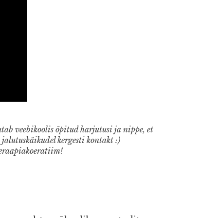
ab veebikoolis õpitud harjutusi ja nippe, et
 jalutuskäikudel kergesti kontakt :)
teraapiakoeratiim!