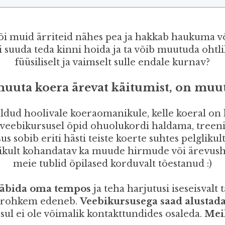
 või muid ärriteid nähes pea ja hakkab haukuma 
ei suuda teda kinni hoida ja ta võib muutuda ohtlik
füüsiliselt ja vaimselt sulle endale kurnav?
muuta koera ärevat käitumist, on muu
ldud hoolivale koeraomanikule, kelle koeral on
e veebikursusel õpid ohuolukordi haldama, treeni
sobib eriti hästi teiste koerte suhtes pelglikult
elikult kohandatav ka muude hirmude või ärevush
meie tublid õpilased korduvalt tõestanud :)
 läbida oma tempos
ja teha harjutusi iseseisvalt t
 rohkem edeneb.
Veebikursusega saad alustada 
i sul ei ole võimalik kontakttundides osaleda.
Meil