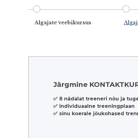
Algajate veebikursus
Algaj
Järgmine KONTAKTKURS
✅ 8 nädalat treeneri nõu ja tug
✅ individuaalne treeningplaan
✅ sinu koerale jõukohased trenn