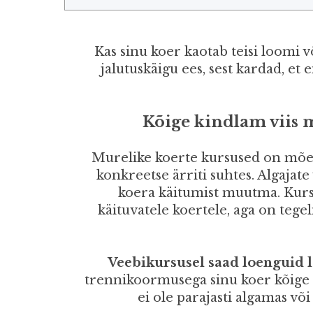
Kas sinu koer kaotab teisi loomi
jalutuskäigu ees, sest kardad, et 
Kõige kindlam viis 
Murelike koerte kursused on mõe
konkreetse ärriti suhtes. Algajat
koera käitumist muutma. Kursus 
käituvatele koertele, aga on teg
Veebikursusel saad loenguid
trennikoormusega sinu koer kõige
ei ole parajasti algamas võ