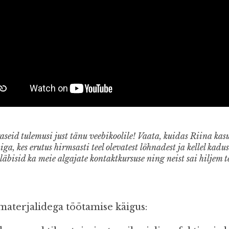
eid tulemusi just tänu veebikoolile! Vaata, kuidas Riina kasut
a, kes erutus hirmsasti teel olevatest lõhnadest ja kellel kadus
äbisid ka meie algajate kontaktkursuse ning neist sai hiljem 
 materjalidega töötamise käigus: