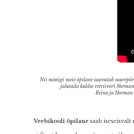
Nii mõnigi meie õpilane saavutab suurepäras
jalutada kuldse retriiveri Normanig
Riina ja Norman l
Veebikooli õpilane
saab iseseisvalt