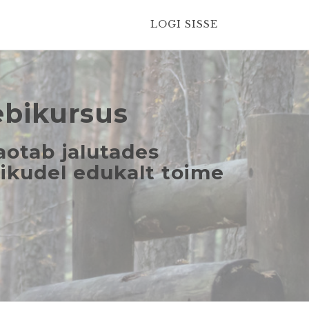
LOGI SISSE
ebikursus
aotab jalutades
äikudel edukalt toime