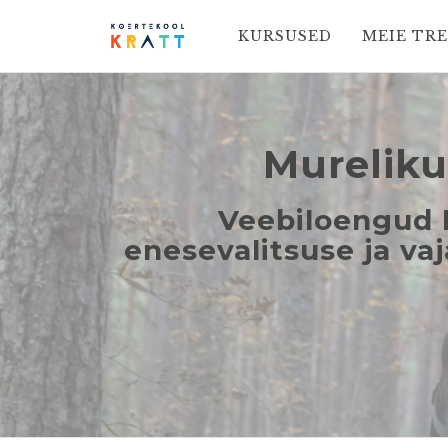
KURSUSED
MEIE TR
Mureliku
Veebiloengud k
enesevalitsuse ja va