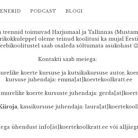
EENERID
PODCAST
BLOGI
 trennid toimuvad Harjumaal ja Tallinnas (Mustamäe
rikokkuleppel oleme teinud koolitusi ka mujal Eesti
eebikoolitustel saab osaleda sõltumata asukohast 
Kontakti saab meiega:
 murelike koerte kursuse ja kutsikakursuse autor, k
kursuse juhendaja: emma[at]koertekoolkratt.ee
​, murelike koerte kursuste juhendaja: gerda[at]koertek
Kiiroja
, kassikursuse juhendaja: laura[at]koertekool
eiega ühendust info[ät]koertekoolkratt.ee või alljär