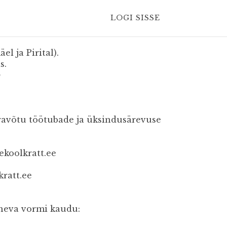
LOGI SISSE
l ja Pirital).
s.
😉
oeravõtu töötubade ja üksindusärevuse
oolkratt.ee​​​
kratt.ee
gneva vormi kaudu: