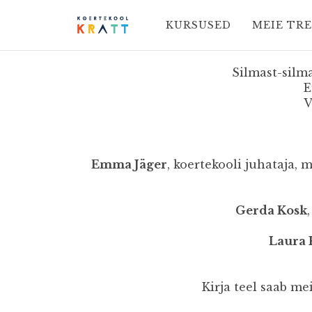
KURSUSED
MEIE TR
Silmast-silma
E
V
Emma Jäger
, koertekooli juhataja,
Gerda Kosk
Laura 
Kirja teel saab m